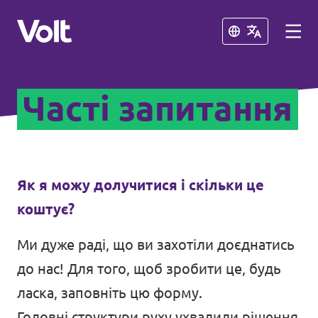
Закрити
Закрити
Часті запитання
Політики
Як я можу долучитися і скільки це
коштує?
Про Volt
Ми дуже раді, що ви захотіли доєднатись
Люди
до нас! Для того, щоб зробити це, будь
ласка,
заповніть цю форму
.
Новини
Головні структури руху ухвалили рішення