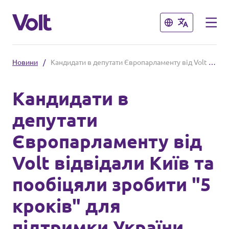
Закрити
Закрити
Новини
/
Кандидати в депутати Європарламенту від Volt відвідали Київ та пообіцяли зробити "5 кроків" для підтримки України
Кандидати в
депутати
Політики
Європарламенту від
Про Volt
Volt відвідали Київ та
Люди
пообіцяли зробити "5
кроків" для
Новини
підтримки України