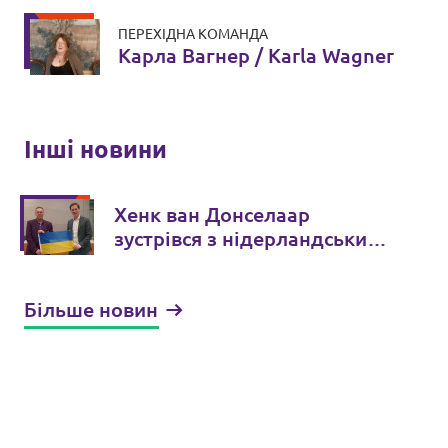
ПЕРЕХІДНА КОМАНДА
Карла Вагнер / Karla Wagner
Інші новини
Хенк ван Донселаар
зустрівся з нідерландським
парламентарем руху Volt
Лоренсом Дассеном
Більше новин