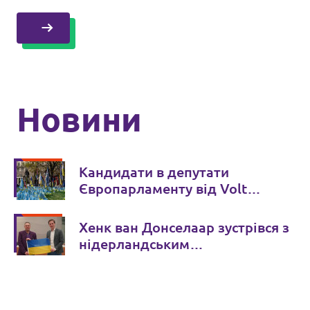
Новини
Кандидати в депутати
Європарламенту від Volt
відвідали Київ та пообіцяли
зробити "5 кроків" для
Хенк ван Донселаар зустрівся з
підтримки України
нідерландським
парламентарем руху Volt
Лоренсом Дассеном