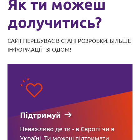
Як ти можеш
долучитись?
САЙТ ПЕРЕБУВАЄ В СТАНІ РОЗРОБКИ. БІЛЬШЕ
ІНФОРМАЦІЇ - ЗГОДОМ!
Підтримуй
Неважливо де ти - в Європі чи в
Україні. Ти можеш підтримати